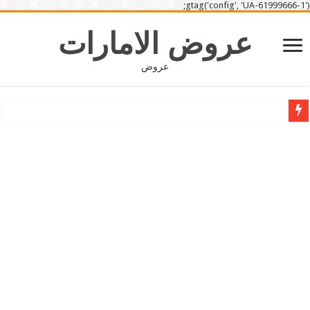
gtag('config', 'UA-61999666-1');
عروض الامارات
عروض