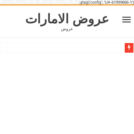
gtag('config', 'UA-61999666-1');
عروض الامارات
عروض