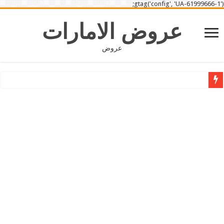
gtag('config', 'UA-61999666-1');
عروض الامارات
عروض