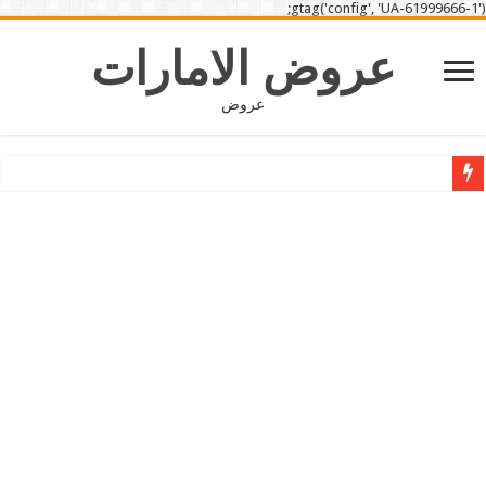
gtag('config', 'UA-61999666-1');
عروض الامارات
عروض