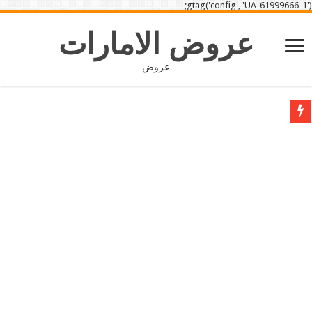
gtag('config', 'UA-61999666-1');
عروض الامارات
عروض