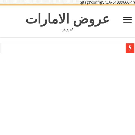
gtag('config', 'UA-61999666-1');
عروض الامارات
عروض