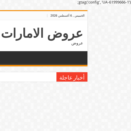
gtag('config', 'UA-61999666-1');
الخميس , 6 أغسطس 2026
عروض الامارات
عروض
أخبار عاجلة