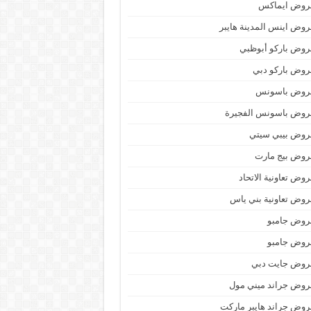
روض ايماكس
وض اينس المدينة هايبر
وض باركو أبوظبي
وض باركو دبي
روض باسونس
روض باسونس الفجيرة
روض بيبي سيتي
روض بيج مارت
وض تعاونية الاتحاد
وض تعاونية بني ياس
روض جامبو
روض جامبو
روض جايت دبي
وض جراند ميني مول
وض جراند هايبر ماركت