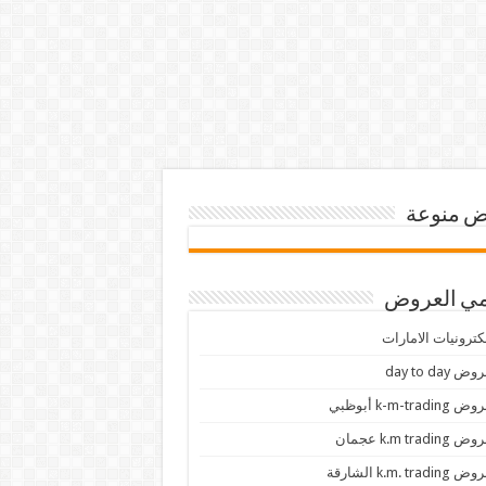
 منوعة
ي العروض
كترونيات الامارات
ض day to day
 k-m-trading أبوظبي
 k.m trading عجمان
k.m. trading الشارقة