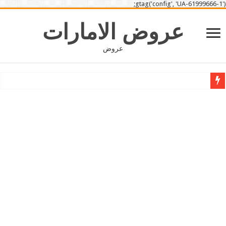
gtag('config', 'UA-61999666-1');
عروض الامارات
عروض