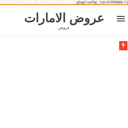
gtag('config', 'UA-61999666-1');
عروض الامارات
عروض