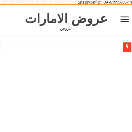
gtag('config', 'UA-61999666-1');
عروض الامارات
عروض