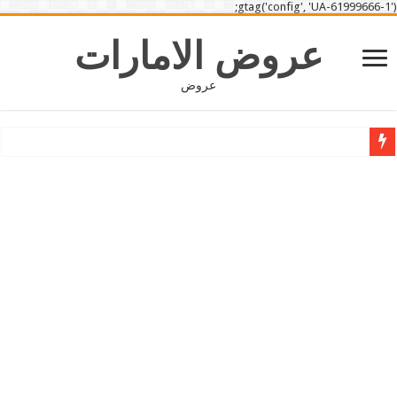
gtag('config', 'UA-61999666-1');
عروض الامارات
عروض