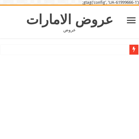
gtag('config', 'UA-61999666-1');
عروض الامارات
عروض