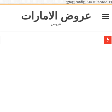
gtag('config', 'UA-61999666-1');
عروض الامارات
عروض