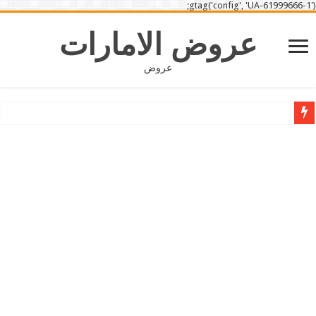
gtag('config', 'UA-61999666-1');
عروض الامارات
عروض