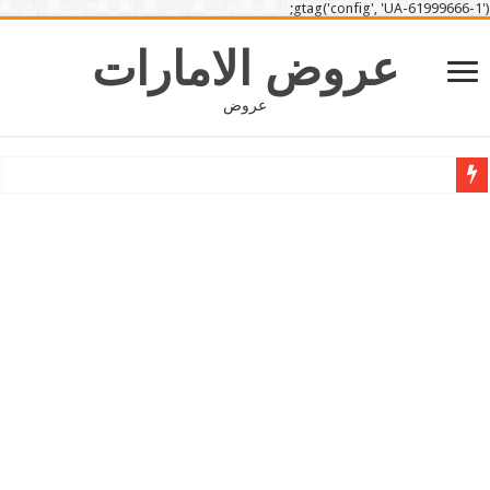
gtag('config', 'UA-61999666-1');
عروض الامارات
عروض