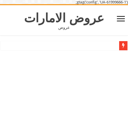
gtag('config', 'UA-61999666-1');
عروض الامارات
عروض