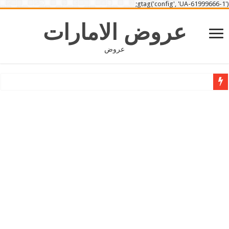
gtag('config', 'UA-61999666-1');
عروض الامارات
عروض