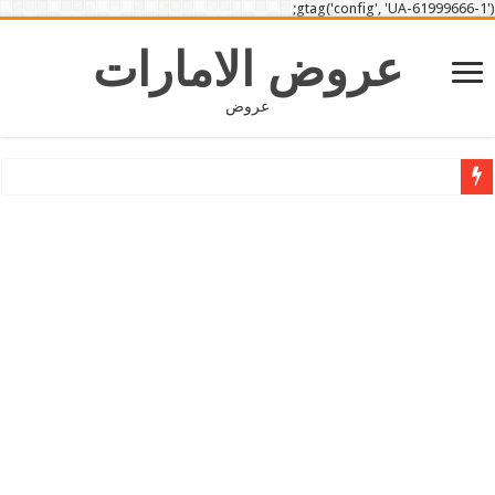
gtag('config', 'UA-61999666-1');
عروض الامارات
عروض