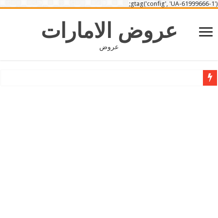
gtag('config', 'UA-61999666-1');
عروض الامارات
عروض