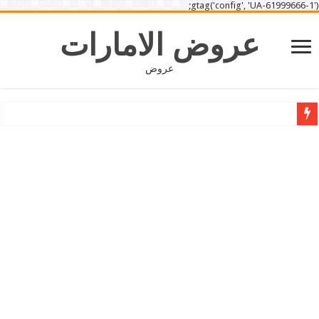
gtag('config', 'UA-61999666-1');
عروض الامارات
عروض