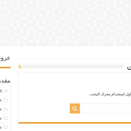
عروض
ت
مقدم
ال
اول إستخدام محرك البحث .
عرو
عروض
عروض
عروض 