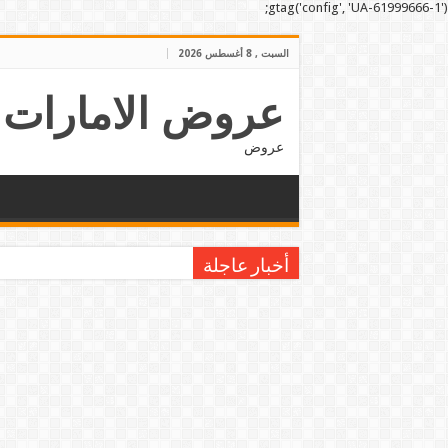
gtag('config', 'UA-61999666-1');
السبت , 8 أغسطس 2026
عروض الامارات
عروض
أخبار عاجلة