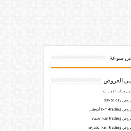
 منوعة
ي العروض
كترونيات الامارات
ض day to day
 k-m-trading أبوظبي
 k.m trading عجمان
k.m. trading الشارقة