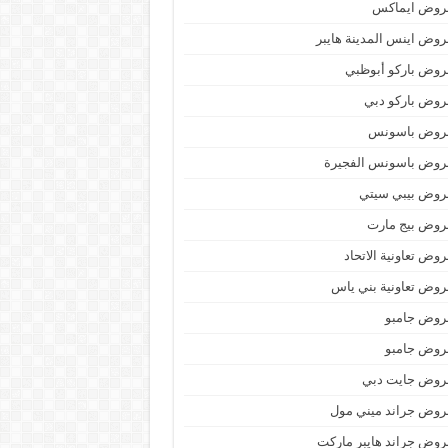
روض ايماكس
وض اينس المدينة هايبر
وض باركو أبوظبي
وض باركو دبي
روض باسونس
روض باسونس الفجيرة
روض بيبي سيتي
روض بيج مارت
وض تعاونية الاتحاد
وض تعاونية بني ياس
روض جامبو
روض جامبو
روض جايت دبي
وض جراند ميني مول
وض جراند هايبر ماركت