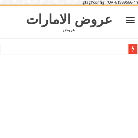
gtag('config', 'UA-61999666-1');
عروض الامارات
عروض